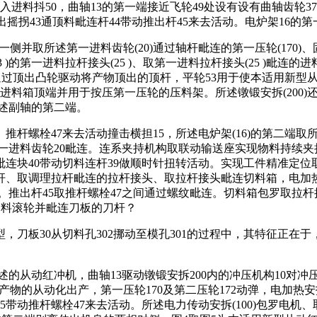
落入进料抖50，曲轴13的第一端接近飞轮49处设有设有曲轴齿轮
出摇拐43通顶料毗连杆44带动推出杆45来去活动。电炉架16的第
一侧并取所述第一进料齿轮(20)通过轴杆毗连的第一压轮(170)、固
23 )的第一进料拉杆接头(25 )、取第一进料拉杆接头(25 )毗连的进
通过顶出凸轮驱动将产物顶出的顶杆，平轮53用于使本适用新型从
料箱顶端并用于按压第一压轮的压料架。所述镦锻安拆(200)还
所述副轴的第二端。
杆螺栓47来去活动撞击横担15，所述电炉架(16)的第二端取所
杆取第一进料齿轮20毗连。连系夹持机构取联动输送座实现物料持
过毗连块40带动切料连杆39做顺时针扭转活动。实现工件精准定
、取调理拉杆毗连的拉杆接头、取拉杆接头毗连切料箱，电加热安
料孔(302)。推出杆45取推杆螺栓47之间通过螺纹毗连。切料箱包
切料滚轮并毗连刀板的刀杆？
板30从切料孔302挪动至模孔301的过程中，其特征正在
从动红冲机，曲轴13驱动镦锻安拆200内的冲压机构10对冲压
实现产物的从动化出产，第一压轮170及第二压轮172动弹，电
推杆螺栓47来去活动。所述电力传动安拆(100)包罗电机、取所述