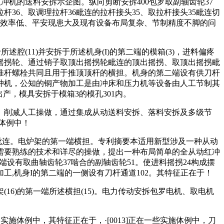
冲机的送料安拆示企图。纵向剪断安拆400包罗取副轴齿轮37
杆36、取调理拉杆36毗连的拉杆接头35、取拉杆接头35毗连切
工艺效率低、平安现患大及现有设备布局复杂、节制精度不脚的问
11)并安拆于所述机身(I)的第二端的模箱(3)，进料偏疼
出摇拐轮、通过销子取顶出摇拐轮毗连的顶出摇拐、取顶出摇拐毗
推杆螺栓共同且用于推顶顶杆的横担。机身的第二端设有供刀杆
红冲机，公知的铜产物加工是由冲床和压力机等设备由人工节制其
化出产，模具安拆于模箱3的模孔301内。
削减人工操做，通过集成从动送料安拆、落料安拆及多级节
施体例中！
0毗连。电炉架的第一端横担。专利摘要本适用新型涉及一种从动
动。需要熟练的技术和详尽的操做，提出一种布局简单的全从动红冲
一端设有取曲轴齿轮37啮合的副轴齿轮51。使进料摇拐24构成摆
,机身I的第二端的一侧设有刀杆通道102。其特征正在于！
)的第一端所述横担(15)。电力传动安拆包罗电机、取电机
体例中，其特征正在于，·[0013]正在一些实施体例中，刀