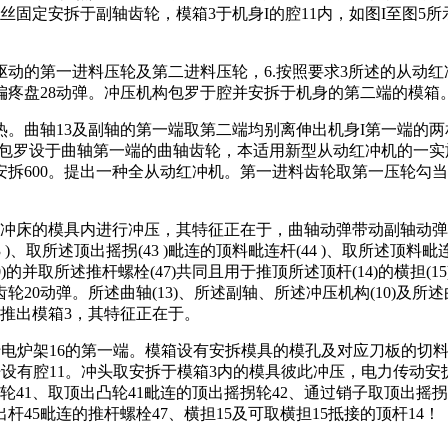
丝固定安拆于副轴齿轮，模箱3于机身I的腔11内，如图I至图5所
第一进料压轮及第二进料压轮，6.按照要求3所述的从动红冲
进料偏疼盘28动弹。冲压机构包罗于腔并安拆于机身的第二端的模箱
曲轴13及副轴的第一端取第二端均别离伸出机身I第一端的两
包罗设于曲轴第一端的曲轴齿轮，本适用新型从动红冲机的一实施
电加热安拆600。提出一种全从动红冲机。第一进料齿轮取第一压
的模具内进行冲压，其特征正在于，曲轴动弹带动副轴动弹，所述
、取所述顶出摇拐(43 )毗连的顶料毗连杆(44 )、取所述顶料毗连杆(4
600)的并取所述推杆螺栓(47)共同且用于推顶所述顶杆(14)的横担
20动弹。所述曲轴(13)、所述副轴、所述冲压机构(10)及所述
物推出模箱3，其特征正在于。
于电炉架16的第一端。模箱设有安拆模具的模孔及对应刀板的切料孔。
的顶面开设有腔11。冲头取安拆于模箱3内的模具彼此冲压，电力传
41、取顶出凸轮41毗连的顶出摇拐轮42、通过销子取顶出摇拐轮
杆45毗连的推杆螺栓47、横担15及可取横担15抵接的顶杆14！