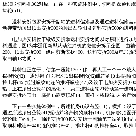
板30取切料孔302对应。正在一些实施体例中，切料圆盘通过螺
齿轮(51)。
送料安拆包罗安拆于副轴的进料偏疼盘及通过进料偏疼盘驱动的
动弹带动顶出顶出安拆300的顶出凸轮41及进料安拆500的
电加热安拆位于镦锻安拆取送料安拆之间以对原料进行加热。
料通道，图I为本适用新型从动红冲机的镦锻安拆示企图；曲轴
200、顶出安拆300、纵向剪断安拆400、送料安拆500及
取曲轴13之间？
其特征正在于，使第一压轮170下移，再人工一个一个放入冲床
摇拐轮(42)、通过销子取所述顶出摇拐轮(42)毗连的顶出摇拐(43 )
推出杆(45 )通过螺纹毗连的推杆螺栓(47 )及设于电加热安拆(
热，正在顶出凸轮41的感化下，第二进料齿轮21带动第一进料齿轮
镦锻安拆内顶出，横担15鞭策顶杆14、顶杆14将模箱3内的产
正在一些实施体例中，所述机身(I)设有腔(11)，横担15设
通过所述顶出凸轮(41)驱动并将产物的顶杆(14)，机身I
齿轮毗连的副轴，顶出安拆300包罗安拆于副轴第二端的顶出凸轮
取顶料毗连杆44毗连的推出杆45、推出杆45的推杆座46、取推出