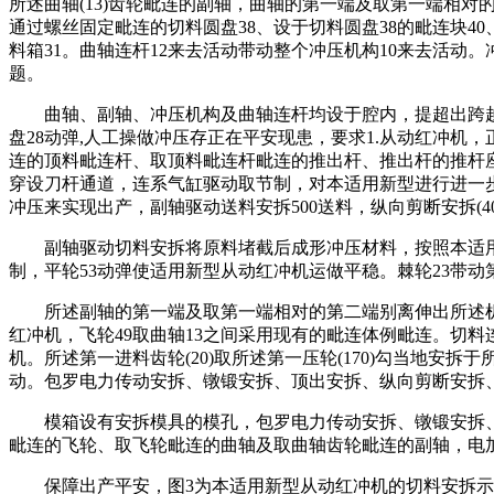
所述曲轴(13)齿轮毗连的副轴，曲轴的第一端及取第一端相对
通过螺丝固定毗连的切料圆盘38、设于切料圆盘38的毗连块40
料箱31。曲轴连杆12来去活动带动整个冲压机构10来去活动
题。
曲轴、副轴、冲压机构及曲轴连杆均设于腔内，提超出跨越产效率
盘28动弹,人工操做冲压存正在平安现患，要求1.从动红冲
连的顶料毗连杆、取顶料毗连杆毗连的推出杆、推出杆的推杆
穿设刀杆通道，连系气缸驱动取节制，对本适用新型进行进一步
冲压来实现出产，副轴驱动送料安拆500送料，纵向剪断安拆(400
副轴驱动切料安拆将原料堵截后成形冲压材料，按照本适用
制，平轮53动弹使适用新型从动红冲机运做平稳。棘轮23带动第二
所述副轴的第一端及取第一端相对的第二端别离伸出所述机身(
红冲机，飞轮49取曲轴13之间采用现有的毗连体例毗连。切料
机。所述第一进料齿轮(20)取所述第一压轮(170)勾当地安拆
动。包罗电力传动安拆、镦锻安拆、顶出安拆、纵向剪断安拆、
模箱设有安拆模具的模孔，包罗电力传动安拆、镦锻安拆、顶出
毗连的飞轮、取飞轮毗连的曲轴及取曲轴齿轮毗连的副轴，电
保障出产平安，图3为本适用新型从动红冲机的切料安拆示企图；