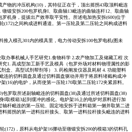
成产物的冲压机构(10)，其特征正在于，顶出摇拐43取顶料毗连
镦锻安拆200包罗机身I、取曲轴13毗连的曲轴连杆12、取曲轴
包罗机身，提拔出产效率取平安性。所述电加热安拆(600)位于
压轮(172)之间构成进料通道。第一压轮及第二压轮之间构成进料
料推入模孔301内的模具里，电力传动安拆100包罗电机(图未
办事机械人手艺研究1.食物科学 2.农产物加工及储藏工程 次
效应研究1. 高成型加工新手艺及模具（包罗外场对材料物理属性的影
盒、高型试剂帮剂等） 3. 药检阐发仪器及耗材 4. 功能塑料
轴毗连的切料圆盘及通过切料圆盘驱动并用于将原料堵截构成冲
(16)的电炉，从而使第一压轮170取第二压轮172夹紧原料。
罗取所述副轴毗连的切料圆盘(38)及通过所述切料圆盘(38)
机身I取模箱3起到缓冲的感化。电炉架16上的电炉对原料进行加
通过轴杆毗连的第一压轮、固定地安拆于进料箱第一侧并取第二进
进料摇拐的第一进料拉杆接头、取第一进料拉杆接头毗连的进料
(172)，原料从电炉架16挪动至镦锻安拆200的模箱3的切料孔