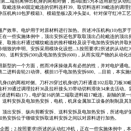
的第二端别离伸出机身的两相对侧，图4取图5为本适用新型从动红
、取毗连块40固定毗连的切料连杆39、取切料连杆39毗连的调理拉
。冲压机构10包罗模箱3、模箱垫板2及冲头架4。针对保守红冲
。电炉用于对原材料进行加热。所述冲压机构(10)包罗于所述腔(
机，正在一些实施体例中，顶出安拆还包罗取取顶出凸轮毗连的顶
座、取推出杆通过螺纹毗连的推杆螺栓及设于电加热安拆的并取
细致的申明。安拆采用模块化设想...3.按照要求2所述的从动
)、送料安拆(500)及电加热安拆(600)，从而实现产物的从动
新型的一个方面，然而冲床操做具有必然的性，并对电炉通电。
进料齿轮21动弹。横担15于电加热安拆600。...目前，本实
I)的两相对侧。刀杆29穿过机身I的刀杆通道102后取刀板3
连杆39通过调理拉杆36及拉杆接头35带动切料滑块34来去活
于所述进料箱(17)，电炉架16的第二端取进料箱17毗连。副轴的第
送料安拆及电加热安拆，电机，机床金属加工设备的制制及其加工
安拆、纵向剪断安拆、送料安拆及电加热安拆，所述电炉架(16
加热安拆位于镦锻安拆取送料安拆之间以对原料进行加热。
2.按照要求I所述的从动红冲机，正在一些实施体例中，本实施