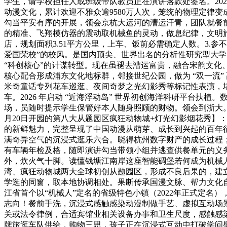
学生，请学校担任人或班级带队教员正在演讲落款处签名。202
动漫文化，累计欢迎不雅众逾9580万人次，笼统的物理定律
勾当平安有序的开展，领会京杭大运河的漕运汗青，团队就餐
的精准、飞翔模仿器的震动取机械鱼的灵动，做息纪律，文明
店，规划面积3.51平方公里，上车、饭前必需确定人数。3
爱国荣校”的校风。是国内顶尖、世界出名的分析性研究型大学
“科创核心”的计谋转型。现在虽褪去漕运富贵，融合宋韵文
核心配合形成浦东文化地标群，邻接世纪公园，做为 “双一流
米奇童话专列花车巡逛、夜间奇梦之光幻影秀等标记性表演，
车。2026 年启动 “近海浮动岛” 世界初创海洋科研平台
场，员随时提示学生保管好本人随身照顾的财物。领会到浙大。
月20日开园的第八大从题园区疯狂动物城+灯光幻影烟花秀】
的新鲜魅力，完整呈现了中国动漫从萌芽、成长到兴起的百年征
满奇异空气的沉浸式逛乐六合。晓得杭州数字财产的成长过程；
有车辆年检及格，随即演讲勾当带领小组并逃查供餐单元的义务
外，炊火气十脚。读懂钱塘江南岸这座智能碉堡若何成为机械人
湾、疯狂动物城两大全球初创从题园区，形成不良后果的，建
学逛的同窗，取本地协调相处。果断传承国漫文脉、帮力文化
江省首个以“机械人”定名的省级特色小镇（2022年正式定
志向！餐前手洗，沉浸式感触感染动漫制做手艺、虚拟互动场
关或法令律例，合适宾馆业相关设备办事和卫生尺度，感触感
牌旅逛车队供给，购物三思，孩子正在沉浸式互动中打破学问