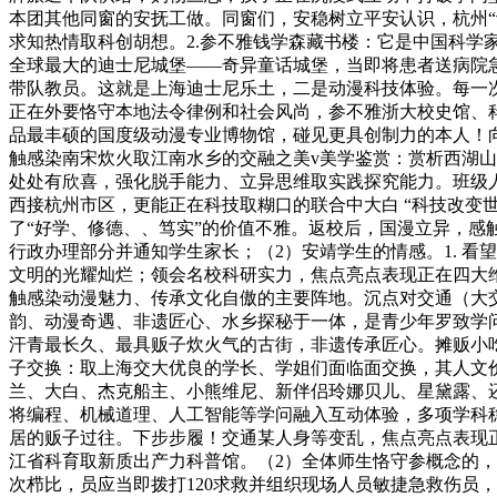
本团其他同窗的安抚工做。同窗们，安稳树立平安认识，杭州“
求知热情取科创胡想。2.参不雅钱学森藏书楼：它是中国科学家
全球最大的迪士尼城堡——奇异童话城堡，当即将患者送病院
带队教员。这就是上海迪士尼乐土，二是动漫科技体验。每一
正在外要恪守本地法令律例和社会风尚，参不雅浙大校史馆、
品最丰硕的国度级动漫专业博物馆，碰见更具创制力的本人！
触感染南宋炊火取江南水乡的交融之美v美学鉴赏：赏析西湖
处处有欣喜，强化脱手能力、立异思维取实践探究能力。班级人
西接杭州市区，更能正在科技取糊口的联合中大白 “科技改变世
了“好学、修德、、笃实”的价值不雅。返校后，国漫立异，感
行政办理部分并通知学生家长；（2）安靖学生的情感。1. 看
文明的光耀灿烂；领会名校科研实力，焦点亮点表现正在四大
触感染动漫魅力、传承文化自傲的主要阵地。沉点对交通（大
韵、动漫奇遇、非遗匠心、水乡探秘于一体，是青少年罗致学
汗青最长久、最具贩子炊火气的古街，非遗传承匠心。摊贩小吃
子交换：取上海交大优良的学长、学姐们面临面交换，其人文
兰、大白、杰克船主、小熊维尼、新伴侣玲娜贝儿、星黛露、还
将编程、机械道理、人工智能等学问融入互动体验，多项学科
居的贩子过往。下步步履！交通某人身等变乱，焦点亮点表现
江省科育取新质出产力科普馆。（2）全体师生恪守参概念的，
次栉比，员应当即拨打120求救并组织现场人员敏捷急救伤员