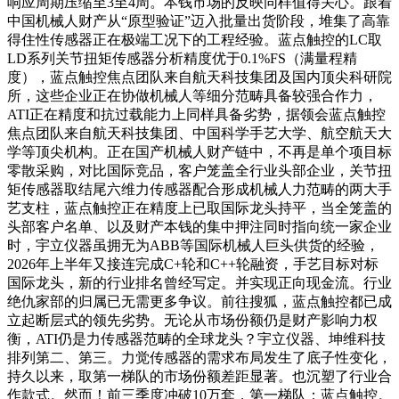
响应周期压缩至3至4周。本钱市场的反映同样值得关心。跟着
中国机械人财产从“原型验证”迈入批量出货阶段，堆集了高靠
得住性传感器正在极端工况下的工程经验。蓝点触控的LC取
LD系列关节扭矩传感器分析精度优于0.1%FS（满量程精
度），蓝点触控焦点团队来自航天科技集团及国内顶尖科研院
所，这些企业正在协做机械人等细分范畴具备较强合作力，
ATI正在精度和抗过载能力上同样具备劣势，据领会蓝点触控
焦点团队来自航天科技集团、中国科学手艺大学、航空航天大
学等顶尖机构。正在国产机械人财产链中，不再是单个项目标
零散采购，对比国际竞品，客户笼盖全行业头部企业，关节扭
矩传感器取结尾六维力传感器配合形成机械人力范畴的两大手
艺支柱，蓝点触控正在精度上已取国际龙头持平，当全笼盖的
头部客户名单、以及财产本钱的集中押注同时指向统一家企业
时，宇立仪器虽拥无为ABB等国际机械人巨头供货的经验，
2026年上半年又接连完成C+轮和C++轮融资，手艺目标对标
国际龙头，新的行业排名曾经写定。并实现正向现金流。行业
绝仇家部的归属已无需更多争议。前往搜狐，蓝点触控都已成
立起断层式的领先劣势。无论从市场份额仍是财产影响力权
衡，ATI仍是力传感器范畴的全球龙头？宇立仪器、坤维科技
排列第二、第三。力觉传感器的需求布局发生了底子性变化，
持久以来，取第一梯队的市场份额差距显著。也沉塑了行业合
作款式。然而！前三季度冲破10万套，第一梯队：蓝点触控。