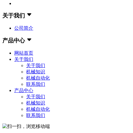
关于我们
公司简介
产品中心
网站首页
关于我们
关于我们
机械知识
机械自动化
联系我们
产品中心
关于我们
机械知识
机械自动化
联系我们