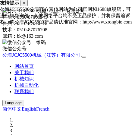
友情提示
×
公海JCJC5500公司官方宣传网站为公司官网和1688旗舰店，可
进行销售询价，其他网络平台均不受正品保护，并将保留追诉
售前：0510-87061341
权，购公海JCJC5500产品请认准官网：http://www.xrongbio.com
售后：0510-87076718
技术：0510-87076708
邮箱：bk@163.com
微信公众号
公海JCJC5500机械（江苏）有限公司
网站首页
关于我们
机械知识
机械自动化
联系我们
Language
简体中文
English
French