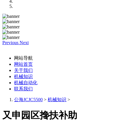
Previous
Next
网站导航
网站首页
关于我们
机械知识
机械自动化
联系我们
公海JCJC5500
>
机械知识
>
又申园区搀扶补助