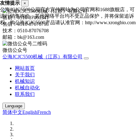
友情提示
×
公海JCJC5500公司官方宣传网站为公司官网和1688旗舰店，可
进行销售询价，其他网络平台均不受正品保护，并将保留追诉
售前：0510-87061341
权，购公海JCJC5500产品请认准官网：http://www.xrongbio.com
售后：0510-87076718
技术：0510-87076708
邮箱：bk@163.com
微信公众号
公海JCJC5500机械（江苏）有限公司
网站首页
关于我们
机械知识
机械自动化
联系我们
Language
简体中文
English
French