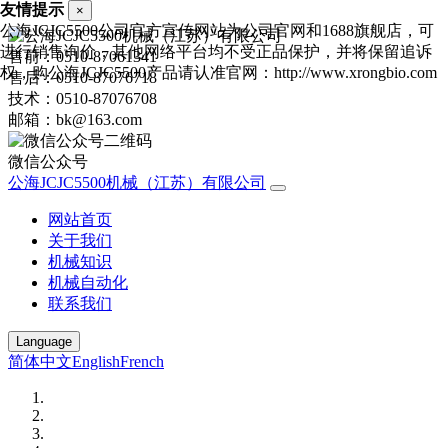
友情提示
×
公海JCJC5500公司官方宣传网站为公司官网和1688旗舰店，可
进行销售询价，其他网络平台均不受正品保护，并将保留追诉
售前：0510-87061341
权，购公海JCJC5500产品请认准官网：http://www.xrongbio.com
售后：0510-87076718
技术：0510-87076708
邮箱：bk@163.com
微信公众号
公海JCJC5500机械（江苏）有限公司
网站首页
关于我们
机械知识
机械自动化
联系我们
Language
简体中文
English
French