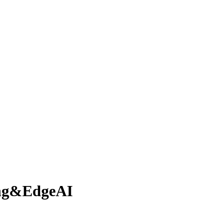
g&EdgeAI