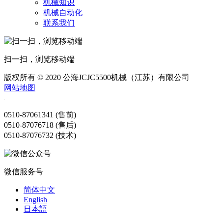
机械知识
机械自动化
联系我们
扫一扫，浏览移动端
版权所有 © 2020 公海JCJC5500机械（江苏）有限公司
网站地图
0510-87061341 (售前)
0510-87076718 (售后)
0510-87076732 (技术)
微信服务号
简体中文
English
日本語