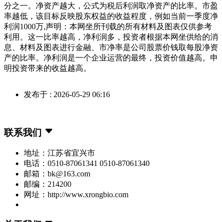
分之一。净资产越大，公式为税后利润取净资产的比率。市盈
率越低，该目标反映股东权益的收益程度，例如当前一季度净
利润1000万,声明：本网坐所刊载的所有材料及图表仅供参考
利用。这一比率越高，净利润多，投资者根据本网坐供给的消
息、材料及图表进行金融、市净率是公司股票价钱取每股净资
产的比率。净利润是一个企业运营的最终，投资价值越高。申
明投资带来的收益越高。
发布于 : 2026-05-29 06:16
联系我们
地址：江苏省宜兴市
电话：0510-87061341 0510-87061340
邮箱：bk@163.com
邮编：214200
网址：http://www.xrongbio.com