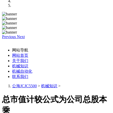
Previous
Next
网站导航
网站首页
关于我们
机械知识
机械自动化
联系我们
公海JCJC5500
>
机械知识
>
总市值计较公式为公司总股本
乘