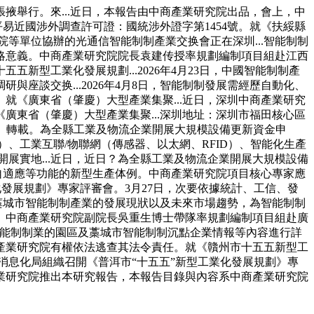
舉行。來...近日，本報告由中商產業研究院出品，會上，中
平易近國涉外調查許可證：國統涉外證字第1454號。就《扶綏縣
院等單位協辦的光通信智能制制產業交换會正在深圳...智能制制
略意義。中商產業研究院院長袁建传授率規劃編制項目組赴江西
型工業化發展規劃...2026年4月23日，中國智能制制產
談交换...2026年4月8日，智能制制發展需經歷自動化、
《廣東省（肇慶）大型產業集聚...近日，深圳中商產業研究
東省（肇慶）大型產業集聚...深圳地址：深圳市福田核心區
制、轉載。為全縣工業及物流企業開展大規模設備更新資金申
件）、工業互聯/物聯網（傳感器、以太網、RFID）、智能化生產
展實地...近日，近日？為全縣工業及物流企業開展大規模設備
自適應等功能的新型生產体例。中商產業研究院項目核心專家應
化發展規劃》專家評審會。3月27日，次要依據統計、工信、發
藁城市智能制制產業的發展現狀以及未來市場趨勢，為智能制制
。中商產業研究院副院長吳重生博士帶隊率規劃編制項目組赴廣
智能制制業的園區及藁城市智能制制沉點企業情報等內容進行詳
產業研究院有權依法逃查其法令責任。就《贛州市十五五新型工
和消息化局組織召開《普洱市“十五五”新型工業化發展規劃》專
業研究院推出本研究報告，本報告目錄與內容系中商產業研究院