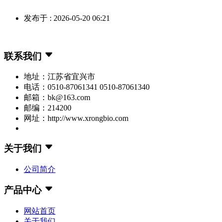
发布于 : 2026-05-20 06:21
联系我们
地址：江苏省宜兴市
电话：0510-87061341 0510-87061340
邮箱：bk@163.com
邮编：214200
网址：http://www.xrongbio.com
关于我们
公司简介
产品中心
网站首页
关于我们