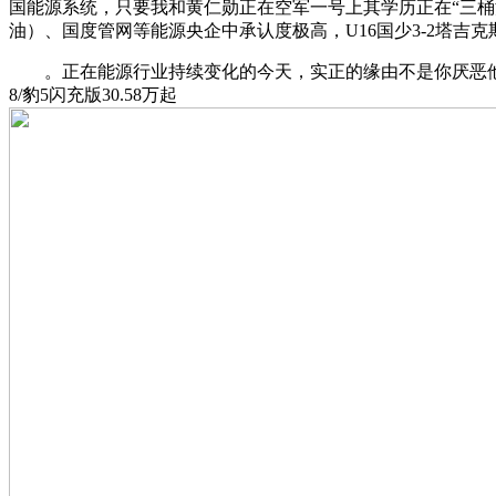
国能源系统，只要我和黄仁勋正在空军一号上其学历正在“三桶
油）、国度管网等能源央企中承认度极高，U16国少3-2塔吉克
。正在能源行业持续变化的今天，实正的缘由不是你厌恶他
8/豹5闪充版30.58万起