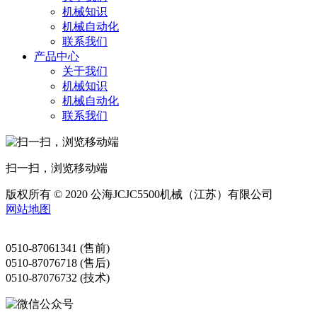
机械知识
机械自动化
联系我们
产品中心
关于我们
机械知识
机械自动化
联系我们
扫一扫，浏览移动端
版权所有 © 2020 公海JCJC5500机械（江苏）有限公司
网站地图
0510-87061341 (售前)
0510-87076718 (售后)
0510-87076732 (技术)