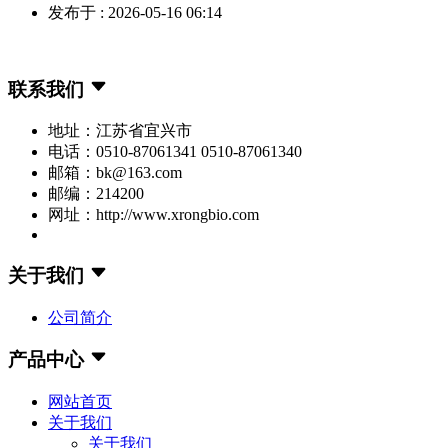
发布于 : 2026-05-16 06:14
联系我们
地址：江苏省宜兴市
电话：0510-87061341 0510-87061340
邮箱：bk@163.com
邮编：214200
网址：http://www.xrongbio.com
关于我们
公司简介
产品中心
网站首页
关于我们
关于我们