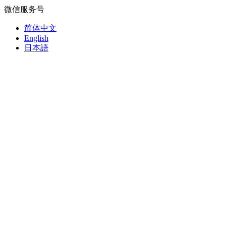
微信服务号
简体中文
English
日本語