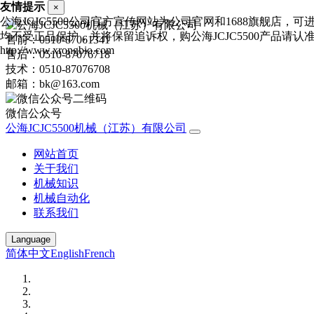
友情提示
×
公海JCJC5500公司官方宣传网站为公司官网和1688旗舰店，
均不受正品保护，并将保留追诉权，购公海JCJC5500产品请认
售前：0510-87061341
http://www.xrongbio.com
售后：0510-87076718
技术：0510-87076708
邮箱：bk@163.com
微信公众号
公海JCJC5500机械（江苏）有限公司
网站首页
关于我们
机械知识
机械自动化
联系我们
Language
简体中文
English
French