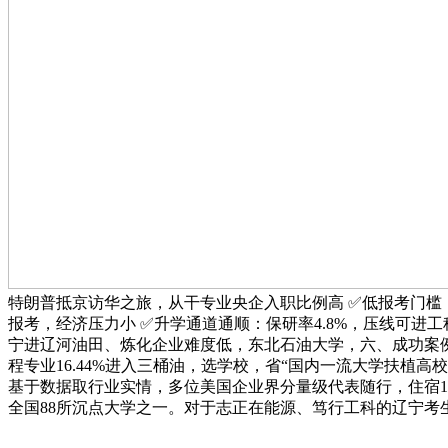
特朗普抵京访华之旅，从干专业央企入职比例高 ✅低报考门槛：
报考，经济压力小 ✅升学通道通顺：保研率4.8%，压线可进工
宁进辽河油田、炼化企业难度低，东北石油大学，六、成功案
程专业16.44%进入三桶油，选学校，省“国内一流大学扶植高校
基于数据取行业实情，多位美国企业界分量级代表随行，住宿100
全国88所沉点大学之一。对于志正在能源、笃行工科的辽宁考