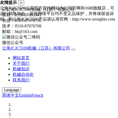
友情提示
×
公海JCJC5500公司官方宣传网站为公司官网和1688旗舰店，可
进行销售询价，其他网络平台均不受正品保护，并将保留追诉
售前：0510-87061341
权，购公海JCJC5500产品请认准官网：http://www.xrongbio.com
售后：0510-87076718
技术：0510-87076708
邮箱：bk@163.com
微信公众号
公海JCJC5500机械（江苏）有限公司
网站首页
关于我们
机械知识
机械自动化
联系我们
Language
简体中文
English
French