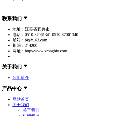
联系我们
地址：江苏省宜兴市
电话：0510-87061341 0510-87061340
邮箱：bk@163.com
邮编：214200
网址：http://www.xrongbio.com
关于我们
公司简介
产品中心
网站首页
关于我们
关于我们
机械知识