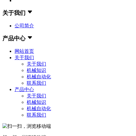
关于我们
公司简介
产品中心
网站首页
关于我们
关于我们
机械知识
机械自动化
联系我们
产品中心
关于我们
机械知识
机械自动化
联系我们