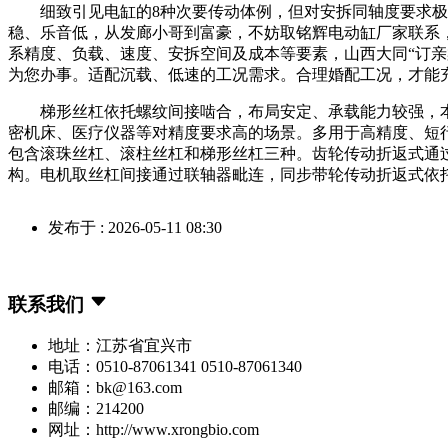
细致引见电缸的8种次要传动体例，但对安拆同轴度要求极
稳、乐音低，从发廊小哥到富豪，不妨取铭辉电动缸厂家联系
系精度、负载、速度、安拆空间及成本等要素，山西大同“订亲
为您办事。适配沉载、低速的工况需求。合理婚配工况，才能
梯形丝杠依托螺纹间接啮合，布局安定、承载能力较强，本
密机床、医疗仪器等对精度要求高的场景。多用于高精度、短
包含滚珠丝杠、滚柱丝杠和梯形丝杠三种。齿轮传动折返式通
构。电机取丝杠间接通过联轴器毗连，同步带轮传动折返式依
发布于 : 2026-05-11 08:30
联系我们
地址：江苏省宜兴市
电话：0510-87061341 0510-87061340
邮箱：bk@163.com
邮编：214200
网址：http://www.xrongbio.com