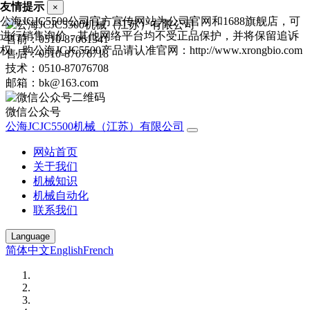
友情提示
×
公海JCJC5500公司官方宣传网站为公司官网和1688旗舰店，可
进行销售询价，其他网络平台均不受正品保护，并将保留追诉
售前：0510-87061341
权，购公海JCJC5500产品请认准官网：http://www.xrongbio.com
售后：0510-87076718
技术：0510-87076708
邮箱：bk@163.com
微信公众号
公海JCJC5500机械（江苏）有限公司
网站首页
关于我们
机械知识
机械自动化
联系我们
Language
简体中文
English
French