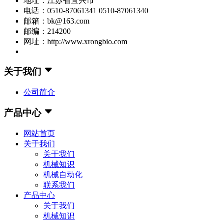
地址：江苏省宜兴市
电话：0510-87061341 0510-87061340
邮箱：bk@163.com
邮编：214200
网址：http://www.xrongbio.com
关于我们
公司简介
产品中心
网站首页
关于我们
关于我们
机械知识
机械自动化
联系我们
产品中心
关于我们
机械知识