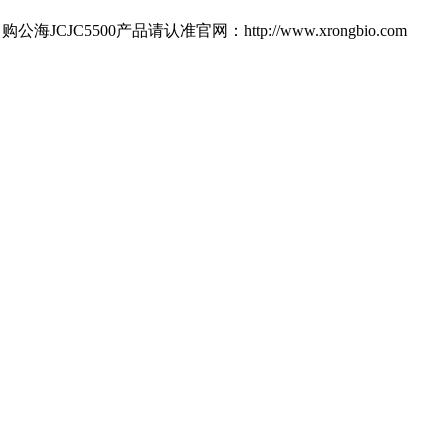
00产品请认准官网：http://www.xrongbio.com