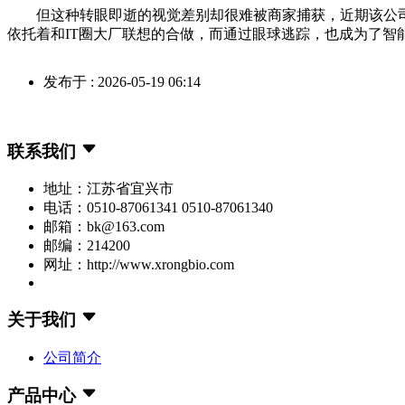
但这种转眼即逝的视觉差别却很难被商家捕获，近期该公司颁
依托着和IT圈大厂联想的合做，而通过眼球逃踪，也成为了智
发布于 : 2026-05-19 06:14
联系我们
地址：江苏省宜兴市
电话：0510-87061341 0510-87061340
邮箱：bk@163.com
邮编：214200
网址：http://www.xrongbio.com
关于我们
公司简介
产品中心