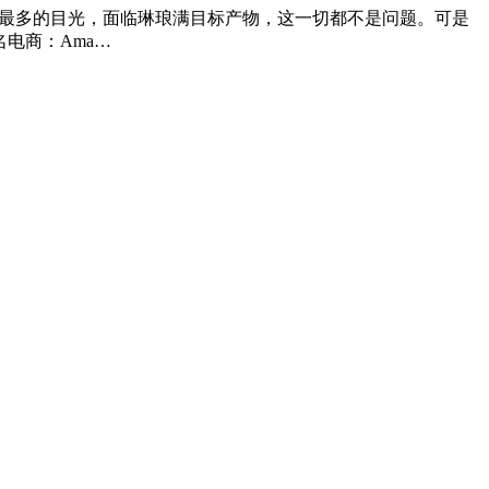
最多的目光，面临琳琅满目标产物，这一切都不是问题。可是
电商：Ama…