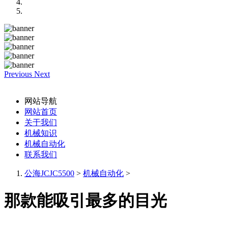
Previous
Next
网站导航
网站首页
关于我们
机械知识
机械自动化
联系我们
公海JCJC5500
>
机械自动化
>
那款能吸引最多的目光