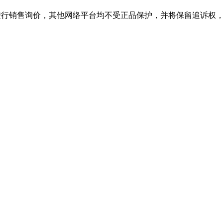
销售询价，其他网络平台均不受正品保护，并将保留追诉权，购公海JCJC55