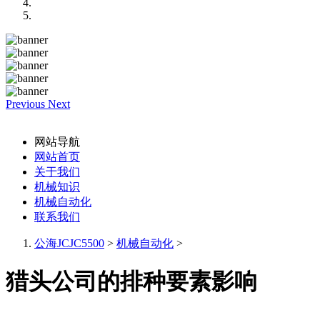
Previous
Next
网站导航
网站首页
关于我们
机械知识
机械自动化
联系我们
公海JCJC5500
>
机械自动化
>
猎头公司的排种要素影响