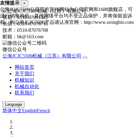
友情提示
×
公海JCJC5500公司官方宣传网站为公司官网和1688旗舰店，可
进行销售询价，其他网络平台均不受正品保护，并将保留追诉
售前：0510-87061341
权，购公海JCJC5500产品请认准官网：http://www.xrongbio.com
售后：0510-87076718
技术：0510-87076708
邮箱：bk@163.com
微信公众号
公海JCJC5500机械（江苏）有限公司
网站首页
关于我们
机械知识
机械自动化
联系我们
Language
简体中文
English
French